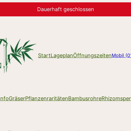
Dauerhaft geschlossen
Start
Lageplan
Öffnungszeiten
Mobil (
Info
Gräser
Pflanzenraritäten
Bambusrohre
Rhizomsper