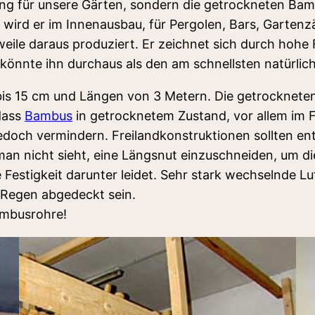
erung für unsere Gärten, sondern die getrockneten Ba
 wird er im Innenausbau, für Pergolen, Bars, Garten
ile daraus produziert. Er zeichnet sich durch hohe 
n könnte ihn durchaus als den am schnellsten natürl
is 15 cm und Längen von 3 Metern. Die getrockneten
 dass
Bambus
in getrocknetem Zustand, vor allem im 
s jedoch vermindern. Freilandkonstruktionen sollten 
ie man nicht sieht, eine Längsnut einzuschneiden, u
 Festigkeit darunter leidet. Sehr stark wechselnde Lu
Regen abgedeckt sein.
ambusrohre!