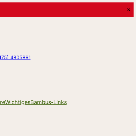
✕
0175) 4805891
re
Wichtiges
Bambus-Links